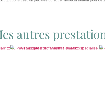
éoccupations avec un pédiatre ou votre médecin traitant pour dét
OSTÉOPATHIE AU FÉMININ
es autres prestatio