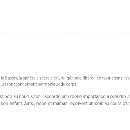
e bassin, la sphère viscérale et uro- génitale, libérer les restrictions tis
r à un fonctionnement harmonieux du corps.
tinée au nourrisson, j’accorde une réelle importance à prendre 
c son enfant. Ainsi, bébé et maman reçoivent un soin au cours d’