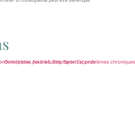
erminer si l’ostéopathie peut être bénéfique
ADULTES
ns