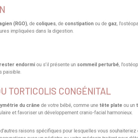
ON
agien (RGO)
, de
coliques
, de
constipation
ou de
gaz
, l’ostéo
uctures impliquées dans la digestion.
rester endormi
ou s’il présente un
sommeil perturbé
, l’ostéo
 paisible.
U TORTICOLIS CONGÉNITAL
ymétrie du crâne
de votre bébé, comme une
tête plate
ou un
culaire et favoriser un développement cranio-facial harmonieux.
ir d’autres raisons spécifiques pour lesquelles vous souhaiterie